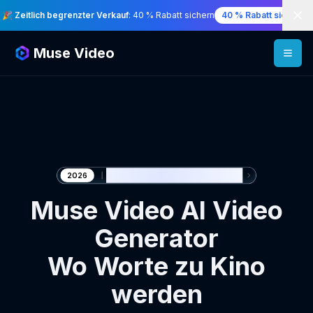
Di
🎉 Zeitlich begrenzter Verkauf
: 40 % Rabatt sichern
40 % Rabatt sichern
Muse Video
🎬 Erschaffe mit Muse Video
2026
Muse Video AI Video
Generator
Wo Worte zu Kino
werden